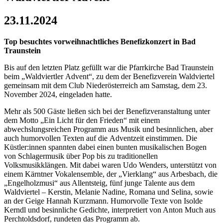
23.11.2024
Top besuchtes vorweihnachtliches Benefizkonzert in Bad
Traunstein
Bis auf den letzten Platz gefüllt war die Pfarrkirche Bad Traunstein
beim „Waldviertler Advent“, zu dem der Benefizverein Waldviertel
gemeinsam mit dem Club Niederösterreich am Samstag, dem 23.
November 2024, eingeladen hatte.
Mehr als 500 Gäste ließen sich bei der Benefizveranstaltung unter
dem Motto „Ein Licht für den Frieden“ mit einem
abwechslungsreichen Programm aus Musik und besinnlichen, aber
auch humorvollen Texten auf die Adventzeit einstimmen. Die
Küstler:innen spannten dabei einen bunten musikalischen Bogen
von Schlagermusik über Pop bis zu traditionellen
Volksmusikklängen. Mit dabei waren Udo Wenders, unterstützt von
einem Kärntner Vokalensemble, der „Vierklang“ aus Arbesbach, die
„Engelholzmusi“ aus Allentsteig, fünf junge Talente aus dem
Waldviertel – Kerstin, Melanie Nadine, Romana und Selina, sowie
an der Geige Hannah Kurzmann. Humorvolle Texte von Isolde
Kerndl und besinnliche Gedichte, interpretiert von Anton Much aus
Perchtoldsdorf, rundeten das Programm ab.